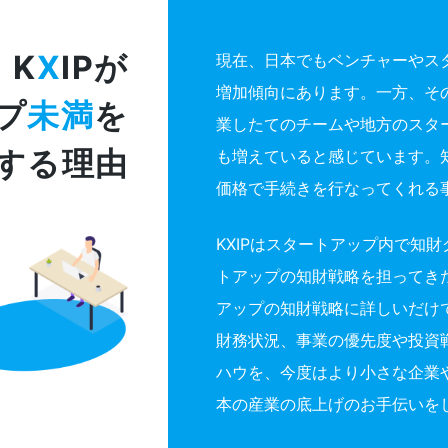
K
X
IPが
現在、日本でもベンチャーやス
増加傾向にあります。一方、そ
プ
未満
を
業したてのチームや地方のスタ
する理由
も増えていると感じています。
価格で手続きを行なってくれる
KXIPはスタートアップ内で知
トアップの知財戦略を担ってき
アップの知財戦略に詳しいだけ
財務状況、事業の優先度や投資
ハウを、今度はより小さな企業
本の産業の底上げのお手伝いを