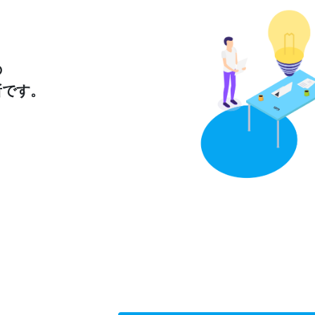
の
所です。