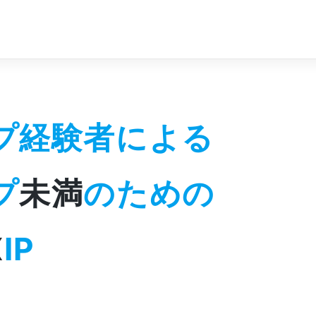
プ経験者による
プ
未満
のための
X
IP